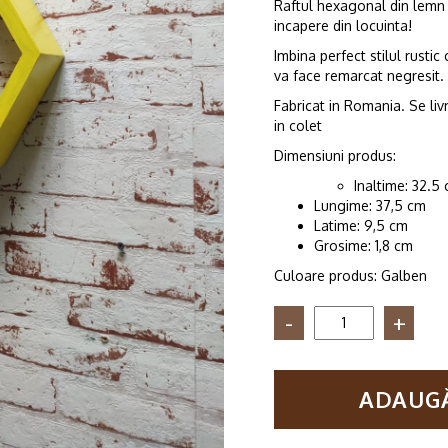
Raftul hexagonal din lemn C
incapere din locuinta!
Imbina perfect stilul rusti
va face remarcat negresit.
Fabricat in Romania. Se li
in colet
Dimensiuni produs:
Inaltime: 32.5
Lungime: 37,5 cm
Latime: 9,5 cm
Grosime: 1,8 cm
Culoare produs: Galben
Cantitate
Raft
de
perete
ADAUGĂ
din
lemn
in