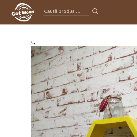
Caută
produs:
🔍