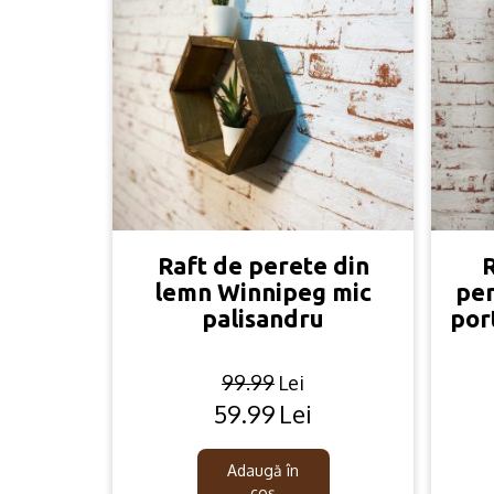
Raft de perete din
R
lemn Winnipeg mic
pen
palisandru
por
99.99
Lei
59.99
Lei
Original
Current
price
price
was:
is:
Adaugă în
coș