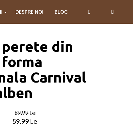
II
DESPRE NOI
BLOG
 perete din
 forma
ala Carnival
alben
89.99
Lei
59.99
Lei
Original
Current
price
price