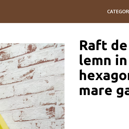
CATEGOR
Raft de
lemn in
hexagon
mare g