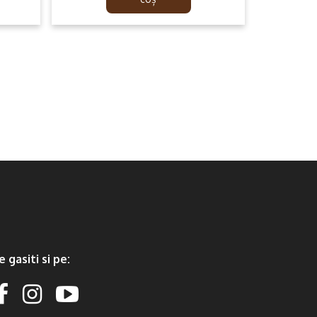
139.99lei.
79.99lei.
e gasiti si pe: