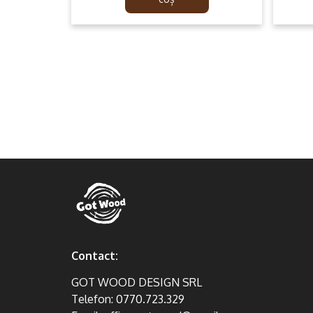
99.99lei.
59.99lei.
Contact:
GOT WOOD DESIGN SRL
Telefon:
0770.723.329