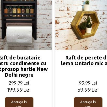
aft de bucatarie
Raft de perete d
tru condimente cu
lemn Ontario mic 
tprosop hartie New
Delhi negru
299.99
Lei
99.99
Lei
199.99
Lei
59.99
Lei
Original
Current
Original
Current
price
price
price
price
was:
is:
was:
is:
Adaugă în
Adaugă în
coș
coș