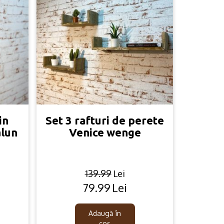
in
Set 3 rafturi de perete
alun
Venice wenge
139.99
Lei
79.99
Lei
Original
Current
price
price
was:
is:
Adaugă în
coș