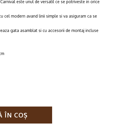
arnival este unul de versatil ce se potriveste in orice
was:
is:
89.99lei.
59.99lei.
c cu cel modern avand linii simple si va asiguram ca se
vreaza gata asamblat si cu accesorii de montaj incluse
 cm
 ÎN COȘ