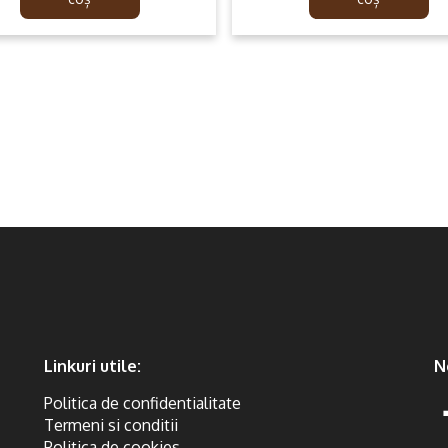
299.99lei.
199.99lei.
99.99lei.
59.99lei.
Linkuri utile:
N
Politica de confidentialitate
Termeni si conditii
Politica de cookies