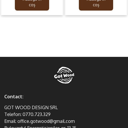
99.99lei.
59.99lei.
159.99lei.
79.99lei.
coș
coș
Contact:
GOT WOOD DESIGN SRL
Telefon:
0770.723.329
Email:
office.gotwood@gmail.com
Bulevardul Energeticienilor, nr. 13-15