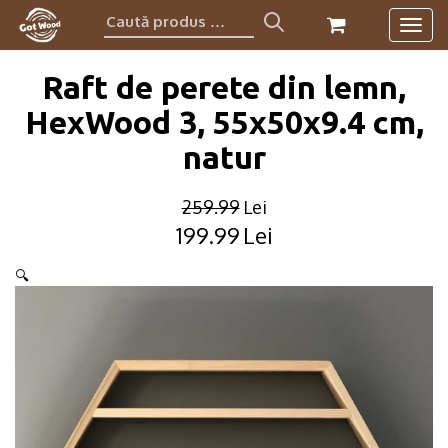
Caută
Togg
produs:
navig
Raft de perete din lemn,
HexWood 3, 55x50x9.4 cm,
natur
259.99
Lei
199.99
Lei
Original
Current
price
price
🔍
was:
is:
259.99lei.
199.99lei.