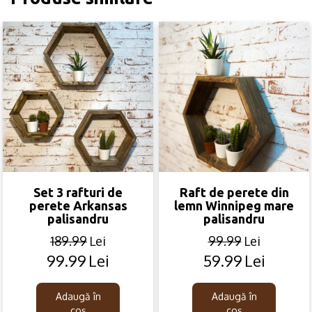
Set 3 rafturi de
Raft de perete din
perete Arkansas
lemn Winnipeg mare
palisandru
palisandru
189.99
Lei
99.99
Lei
99.99
Lei
59.99
Lei
Original
Current
Original
Current
price
price
price
price
was:
is:
was:
is:
Adaugă în
Adaugă în
189.99lei.
99.99lei.
99.99lei.
59.99lei.
coș
coș