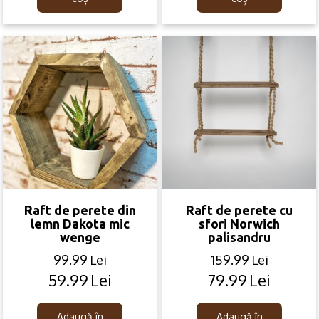
Raft de perete din
Raft de perete cu
lemn Dakota mic
sfori Norwich
wenge
palisandru
99.99
Lei
159.99
Lei
59.99
Lei
79.99
Lei
Original
Current
Original
Current
price
price
price
price
was:
is:
was:
is:
Adaugă în
Adaugă în