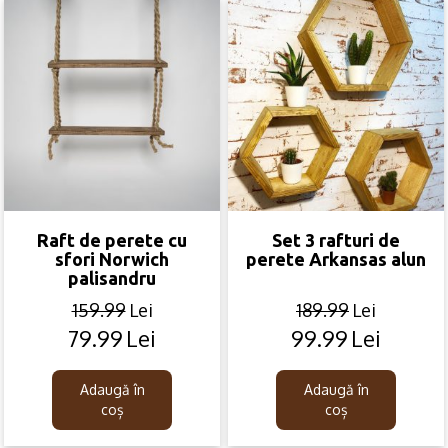
Raft de perete cu
Set 3 rafturi de
sfori Norwich
perete Arkansas alun
palisandru
159.99
Lei
189.99
Lei
79.99
Lei
99.99
Lei
Original
Current
Original
Current
price
price
price
price
was:
is:
was:
is:
Adaugă în
Adaugă în
159.99lei.
79.99lei.
189.99lei.
99.99lei.
coș
coș