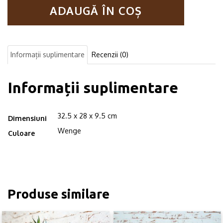
ADAUGĂ ÎN COȘ
din
lemn,
Dakota
mediu
wenge
Informații suplimentare
Recenzii (0)
Informații suplimentare
32.5 x 28 x 9.5 cm
Dimensiuni
Wenge
Culoare
Produse similare