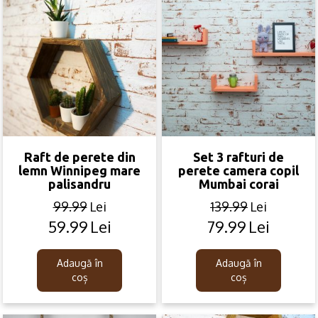
Raft de perete din
Set 3 rafturi de
lemn Winnipeg mare
perete camera copil
palisandru
Mumbai corai
99.99
Lei
139.99
Lei
59.99
Lei
79.99
Lei
Original
Current
Original
Current
price
price
price
price
was:
is:
was:
is:
Adaugă în
Adaugă în
99.99lei.
59.99lei.
139.99lei.
79.99lei.
coș
coș