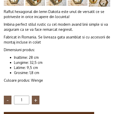
Raftul hexagonal din lemn Dakota este unul de versatil ce se
potriveste in orice incapere din locuinta!
Imbina perfect stilul rustic cu cel modern avand linii simple si va
asiguram ca se va face remarcat negresit.
Fabricat in Romania. Se livreaza gata asamblat si cu accesorii de
montaj incluse in colet
Dimensiuni produs:
Inaltime: 28 cm
Lungime: 32,5 cm
Latime: 9,5 cm
Grosime: 1,8 cm
Culoare produs: Wenge
Cantitate
Raft
de
perete