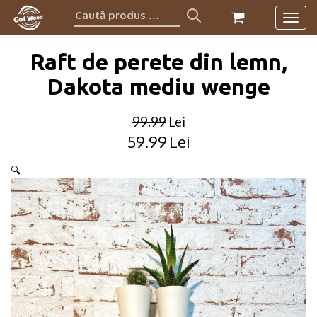
Caută
Togg
produs:
navig
Raft de perete din lemn,
Dakota mediu wenge
99.99
Lei
59.99
Lei
Original
Current
price
price
🔍
was:
is:
99.99lei.
59.99lei.