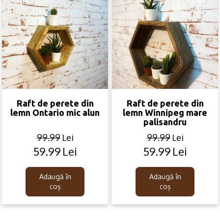
Raft de perete din
Raft de perete din
lemn Ontario mic alun
lemn Winnipeg mare
palisandru
99.99
Lei
99.99
Lei
59.99
Lei
59.99
Lei
Original
Current
Original
Current
price
price
price
price
was:
is:
was:
is:
Adaugă în
Adaugă în
99.99lei.
59.99lei.
99.99lei.
59.99lei.
coș
coș