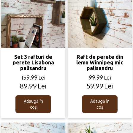
Set 3 rafturi de
Raft de perete din
perete Lisabona
lemn Winnipeg mic
palisandru
palisandru
159.99
Lei
99.99
Lei
89.99
Lei
59.99
Lei
Original
Current
Original
Current
price
price
price
price
was:
is:
was:
is:
Adaugă în
Adaugă în
159.99lei.
89.99lei.
99.99lei.
59.99lei.
coș
coș