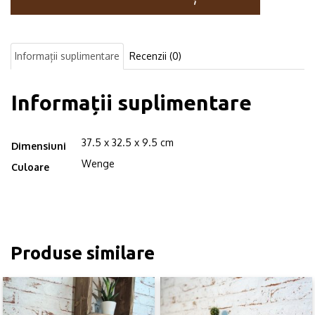
lemn
Dakota
mare
wenge
Informații suplimentare
Recenzii (0)
Informații suplimentare
37.5 x 32.5 x 9.5 cm
Dimensiuni
Wenge
Culoare
Produse similare