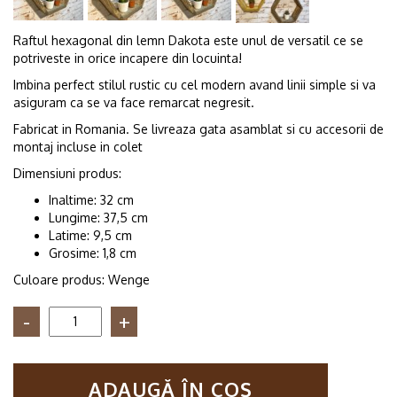
Raftul hexagonal din lemn Dakota este unul de versatil ce se
potriveste in orice incapere din locuinta!
Imbina perfect stilul rustic cu cel modern avand linii simple si va
asiguram ca se va face remarcat negresit.
Fabricat in Romania. Se livreaza gata asamblat si cu accesorii de
montaj incluse in colet
Dimensiuni produs:
Inaltime: 32 cm
Lungime: 37,5 cm
Latime: 9,5 cm
Grosime: 1,8 cm
Culoare produs: Wenge
Cantitate
Raft
de
perete
ADAUGĂ ÎN COȘ
din