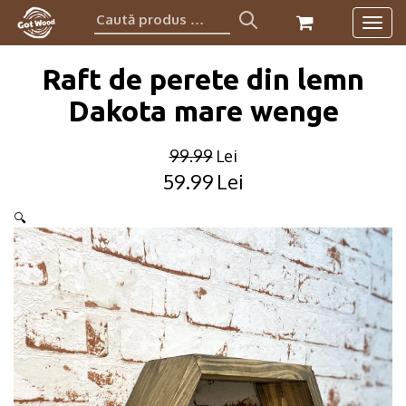
Caută
Togg
produs:
navig
Raft de perete din lemn
Dakota mare wenge
99.99
Lei
59.99
Lei
Original
Current
price
price
🔍
was:
is:
99.99lei.
59.99lei.