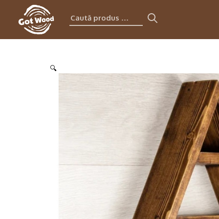
Caută
produs:
🔍