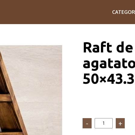
CATEGOR
Raft de
agatato
50×43.3
Cantitate
Raft
de