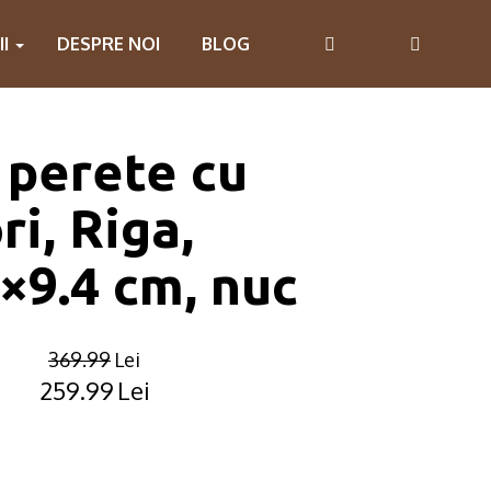
II
DESPRE NOI
BLOG
 perete cu
ri, Riga,
×9.4 cm, nuc
369.99
Lei
259.99
Lei
Original
Current
price
price
was:
is:
369.99lei.
259.99lei.