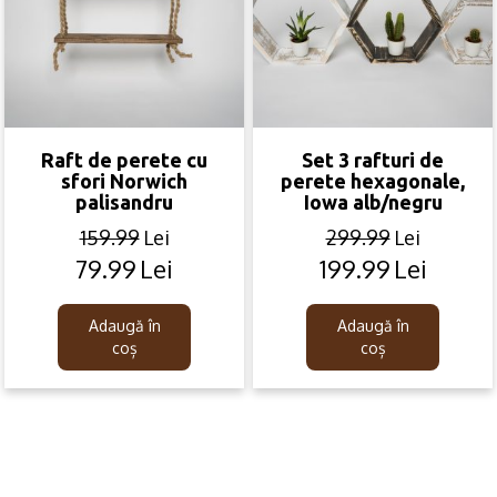
Raft de perete cu
Set 3 rafturi de
sfori Norwich
perete hexagonale,
palisandru
Iowa alb/negru
159.99
Lei
299.99
Lei
79.99
Lei
199.99
Lei
Original
Current
Original
Current
price
price
price
price
was:
is:
was:
is:
Adaugă în
Adaugă în
159.99lei.
79.99lei.
299.99lei.
199.99lei.
coș
coș