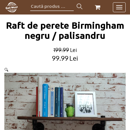
Caută
Togg
produs:
navig
Raft de perete Birmingham
negru / palisandru
199.99
Lei
99.99
Lei
Original
Current
price
price
🔍
was:
is:
199.99lei.
99.99lei.