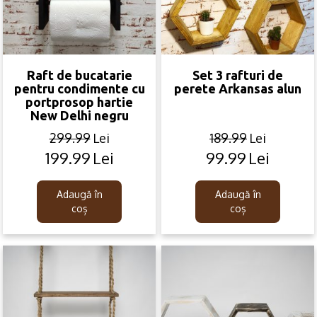
Raft de bucatarie
Set 3 rafturi de
pentru condimente cu
perete Arkansas alun
portprosop hartie
New Delhi negru
299.99
Lei
189.99
Lei
199.99
Lei
99.99
Lei
Original
Current
Original
Current
price
price
price
price
was:
is:
was:
is:
Adaugă în
Adaugă în
299.99lei.
199.99lei.
189.99lei.
99.99lei.
coș
coș