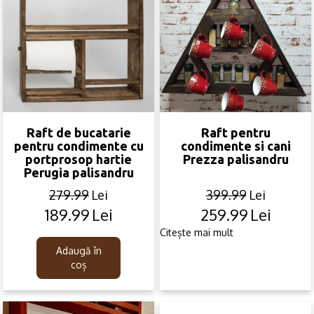
Raft de bucatarie
Raft pentru
pentru condimente cu
condimente si cani
portprosop hartie
Prezza palisandru
Perugia palisandru
279.99
Lei
399.99
Lei
189.99
Lei
259.99
Lei
Original
Current
Original
Current
price
price
price
price
Citește mai mult
was:
is:
was:
is:
Adaugă în
279.99lei.
189.99lei.
399.99lei.
259.99lei.
coș