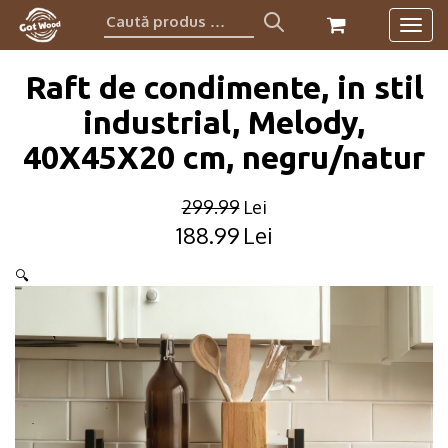
Caută
Togg
produs:
navig
Raft de condimente, in stil
industrial, Melody,
40X45X20 cm, negru/natur
299.99
Lei
188.99
Lei
Original
Current
price
price
🔍
was:
is:
299.99lei.
188.99lei.