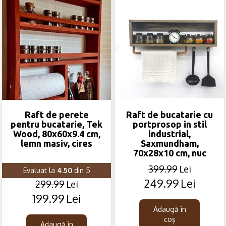
Raft de perete
Raft de bucatarie cu
pentru bucatarie, Tek
portprosop in stil
Wood, 80x60x9.4 cm,
industrial,
lemn masiv, cires
Saxmundham,
70x28x10 cm, nuc
399.99
Lei
Evaluat la
4.50
din 5
249.99
Lei
Original
Current
299.99
Lei
price
price
199.99
Lei
Original
Current
was:
is:
price
price
Adaugă în
399.99lei.
249.99lei.
coș
was:
is:
Adaugă în