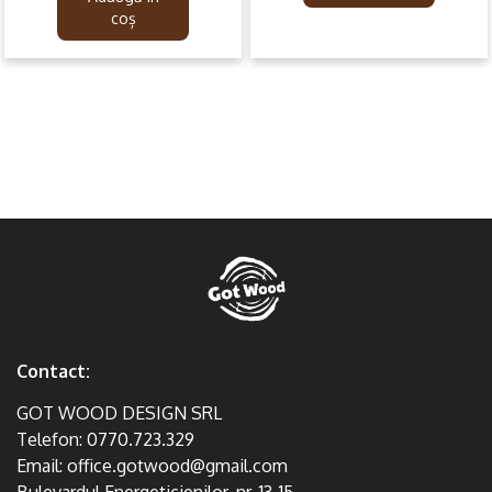
299.99lei.
199.99lei.
coș
Contact:
GOT WOOD DESIGN SRL
Telefon:
0770.723.329
Email:
office.gotwood@gmail.com