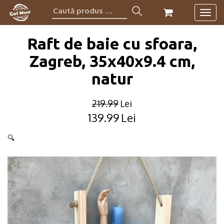
Caută
Togg
produs:
navig
Raft de baie cu sfoara,
Zagreb, 35x40x9.4 cm,
natur
219.99
Lei
139.99
Lei
Original
Current
price
price
🔍
was:
is:
219.99lei.
139.99lei.