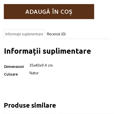
de
baie
ADAUGĂ ÎN COȘ
cu
sfoara,
Zagreb,
35x40x9.4
cm,
Informații suplimentare
Recenzii (0)
natur
Informații suplimentare
35x40x9.4 cm
Dimensiuni
Natur
Culoare
Produse similare