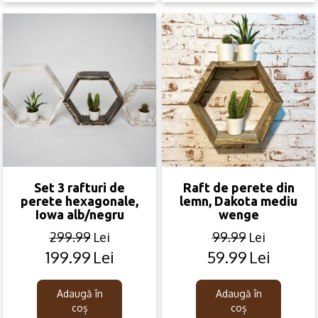
Set 3 rafturi de
Raft de perete din
perete hexagonale,
lemn, Dakota mediu
Iowa alb/negru
wenge
299.99
Lei
99.99
Lei
199.99
Lei
59.99
Lei
Original
Current
Original
Current
price
price
price
price
was:
is:
was:
is:
Adaugă în
Adaugă în
299.99lei.
199.99lei.
99.99lei.
59.99lei.
coș
coș