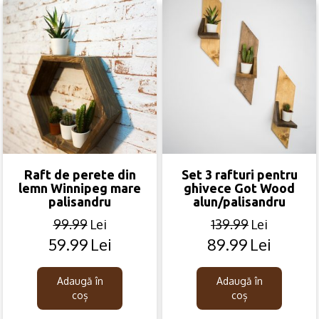
Raft de perete din
Set 3 rafturi pentru
lemn Winnipeg mare
ghivece Got Wood
palisandru
alun/palisandru
99.99
Lei
139.99
Lei
59.99
Lei
89.99
Lei
Original
Current
Original
Current
price
price
price
price
was:
is:
was:
is:
Adaugă în
Adaugă în
99.99lei.
59.99lei.
139.99lei.
89.99lei.
coș
coș