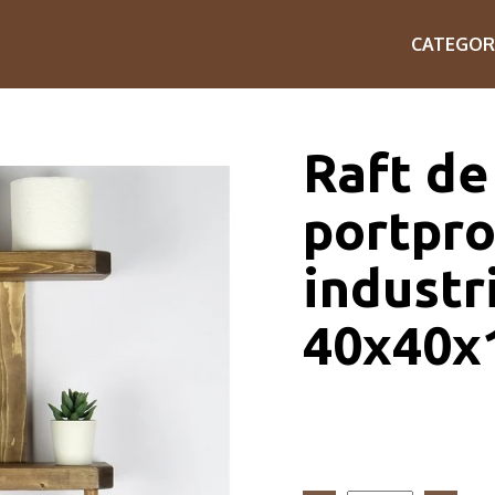
CATEGOR
Raft de
portpro
industr
40x40x1