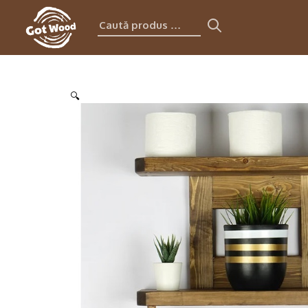
Caută
produs:
🔍