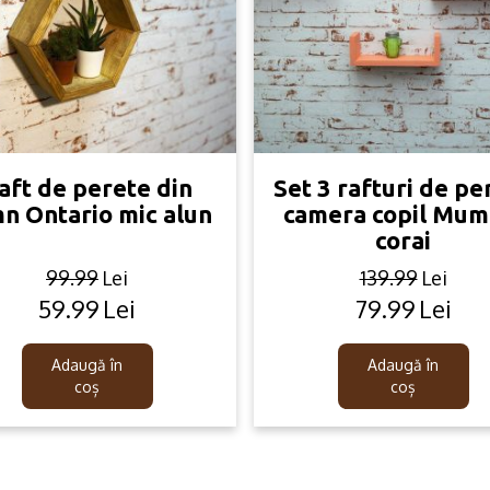
aft de perete din
Set 3 rafturi de pe
n Ontario mic alun
camera copil Mum
corai
99.99
Lei
139.99
Lei
59.99
Lei
79.99
Lei
Original
Current
Original
Current
price
price
price
price
was:
is:
was:
is:
Adaugă în
Adaugă în
99.99lei.
59.99lei.
139.99lei.
79.99lei.
coș
coș