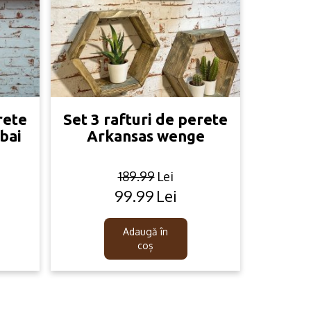
rete
Set 3 rafturi de perete
bai
Arkansas wenge
189.99
Lei
99.99
Lei
Original
Current
price
price
was:
is:
Adaugă în
189.99lei.
99.99lei.
coș