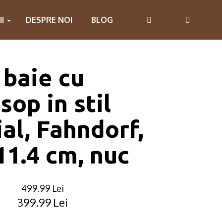
II
DESPRE NOI
BLOG
 baie cu
sop in stil
ial, Fahndorf,
1.4 cm, nuc
499.99
Lei
399.99
Lei
Original
Current
price
price