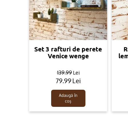
Set 3 rafturi de perete
R
Venice wenge
lem
139.99
Lei
79.99
Lei
Original
Current
price
price
was:
is:
Adaugă în
139.99lei.
79.99lei.
coș