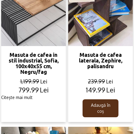
Masuta de cafea in
Masuta de cafea
stil industrial, Sofia,
laterala, Zephire,
100x40x55 cm,
palisandru
Negru/fag
1,199.99
Lei
239.99
Lei
799.99
Lei
149.99
Lei
Original
Current
Original
Current
price
price
price
price
Citește mai mult
was:
is:
was:
is:
Adaugă în
1,199.99lei.
799.99lei.
239.99lei.
149.99lei.
coș