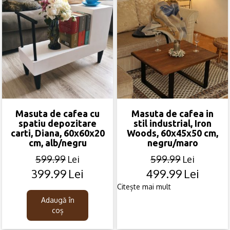
Masuta de cafea cu
Masuta de cafea in
spatiu depozitare
stil industrial, Iron
carti, Diana, 60x60x20
Woods, 60x45x50 cm,
cm, alb/negru
negru/maro
599.99
Lei
599.99
Lei
399.99
Lei
499.99
Lei
Original
Current
Original
Current
price
price
price
price
Citește mai mult
was:
is:
was:
is:
Adaugă în
599.99lei.
399.99lei.
599.99lei.
499.99lei.
coș