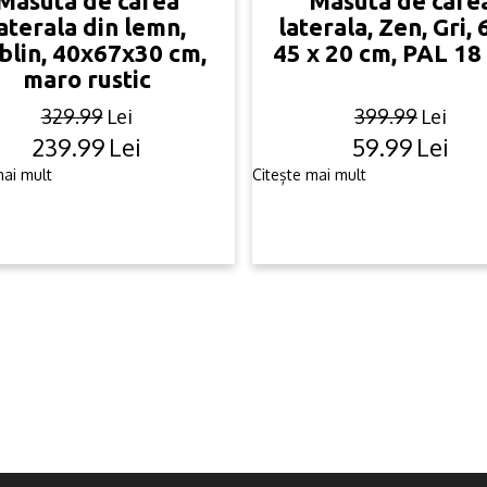
Masuta de cafea
Masuta de cafe
aterala din lemn,
laterala, Zen, Gri, 
blin, 40x67x30 cm,
45 x 20 cm, PAL 1
maro rustic
329.99
Lei
399.99
Lei
239.99
Lei
59.99
Lei
Original
Current
Original
Current
price
price
price
price
mai mult
Citește mai mult
was:
is:
was:
is:
329.99lei.
239.99lei.
399.99lei
59.99lei.