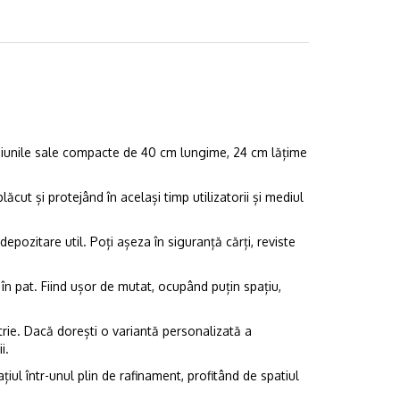
siunile sale compacte de 40 cm lungime, 24 cm lățime
cut și protejând în același timp utilizatorii și mediul
ozitare util. Poți așeza în siguranță cărți, reviste
 în pat. Fiind ușor de mutat, ocupând puțin spațiu,
rie. Dacă dorești o variantă personalizată a
i.
ul într-unul plin de rafinament, profitând de spatiul