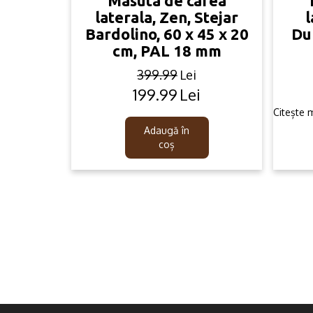
Masuta de cafea
laterala, Zen, Stejar
l
Bardolino, 60 x 45 x 20
Du
cm, PAL 18 mm
399.99
Lei
199.99
Lei
Original
Current
price
price
Citește 
was:
is:
Adaugă în
399.99lei.
199.99lei.
coș