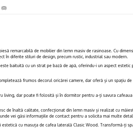
 (0)
iesă remarcabilă de mobilier din lemn masiv de rasinoase. Cu dimen
 în diferite stiluri de design, precum rustic, industrial sau modern.
ste baituită cu un strat pe bază de apă, oferindu-i un aspect estetic plă
letează frumos decorul oricărei camere, dar oferă și un spațiu de dep
 living, dar poate fi folosită și în dormitor pentru a-ți savura cafeaua
de înaltă calitate, confecționat din lemn masiv și realizat cu măiest
 unde vei găsi informațiile de contact pentru a solicita mai multe detali
 estetică cu masuța de cafea laterală Clasic Wood. Transformă-ți spați