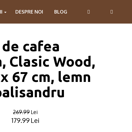
II
DESPRE NOI
BLOG
 de cafea
a, Clasic Wood,
 x 67 cm, lemn
palisandru
269.99
Lei
179.99
Lei
Original
Current
price
price