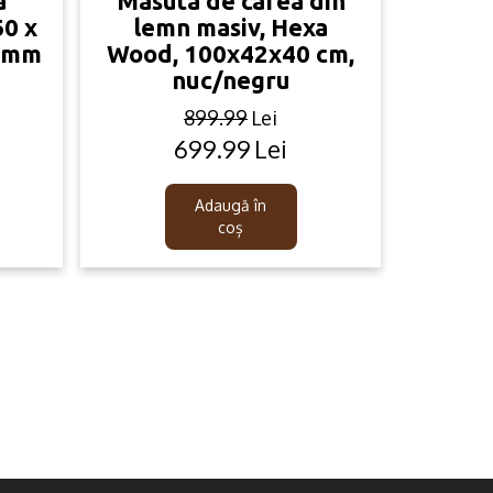
a
Masuta de cafea din
60 x
lemn masiv, Hexa
8 mm
Wood, 100x42x40 cm,
nuc/negru
899.99
Lei
699.99
Lei
Original
Current
price
price
was:
is:
Adaugă în
.
899.99lei.
699.99lei.
coș