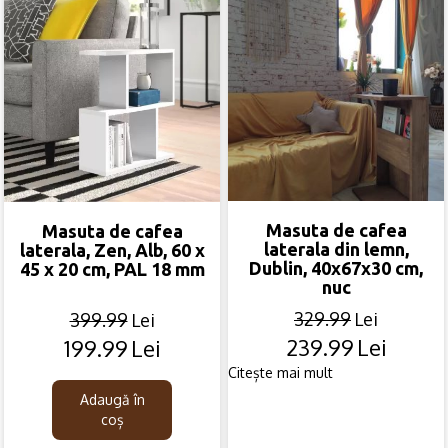
799.99lei.
549.99lei.
329.99lei.
239.99lei.
Masuta de cafea
Masuta de cafea
laterala din lemn,
laterala, Zen, Alb, 60 x
Dublin, 40x67x30 cm,
45 x 20 cm, PAL 18 mm
nuc
329.99
Lei
399.99
Lei
239.99
Lei
199.99
Lei
Original
Current
Original
Current
price
price
price
price
Citește mai mult
was:
is:
was:
is:
Adaugă în
329.99lei.
239.99lei.
399.99lei.
199.99lei.
coș