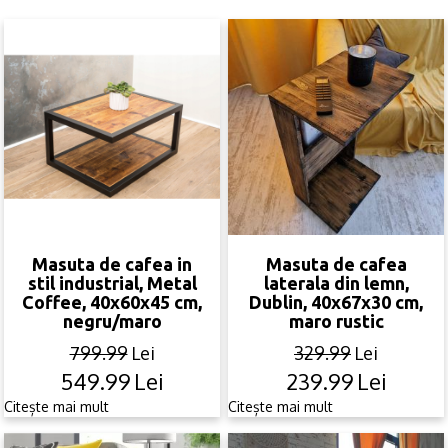
Masuta de cafea in
Masuta de cafea
stil industrial, Metal
laterala din lemn,
Coffee, 40x60x45 cm,
Dublin, 40x67x30 cm,
negru/maro
maro rustic
799.99
Lei
329.99
Lei
549.99
Lei
239.99
Lei
Original
Current
Original
Current
price
price
price
price
Citește mai mult
Citește mai mult
was:
is:
was:
is: