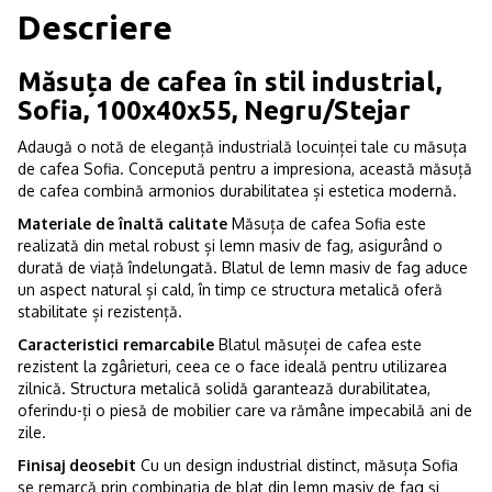
Descriere
Măsuța de cafea în stil industrial,
Sofia, 100x40x55, Negru/Stejar
Adaugă o notă de eleganță industrială locuinței tale cu măsuța
de cafea Sofia. Concepută pentru a impresiona, această măsuță
de cafea combină armonios durabilitatea și estetica modernă.
Materiale de înaltă calitate
Măsuța de cafea Sofia este
realizată din metal robust și lemn masiv de fag, asigurând o
durată de viață îndelungată. Blatul de lemn masiv de fag aduce
un aspect natural și cald, în timp ce structura metalică oferă
stabilitate și rezistență.
Caracteristici remarcabile
Blatul măsuței de cafea este
rezistent la zgârieturi, ceea ce o face ideală pentru utilizarea
zilnică. Structura metalică solidă garantează durabilitatea,
oferindu-ți o piesă de mobilier care va rămâne impecabilă ani de
zile.
Finisaj deosebit
Cu un design industrial distinct, măsuța Sofia
se remarcă prin combinația de blat din lemn masiv de fag și