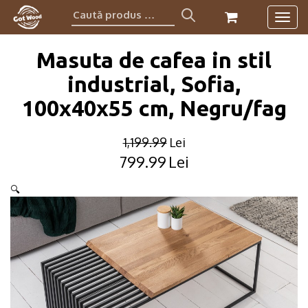
Caută
Togg
produs:
navig
Masuta de cafea in stil
industrial, Sofia,
100x40x55 cm, Negru/fag
1,199.99
Lei
799.99
Lei
Original
Current
price
price
🔍
was:
is:
1,199.99lei.
799.99lei.