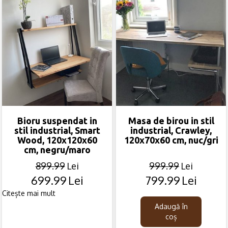
Bioru suspendat in
Masa de birou in stil
stil industrial, Smart
industrial, Crawley,
Wood, 120x120x60
120x70x60 cm, nuc/gri
cm, negru/maro
899.99
Lei
999.99
Lei
699.99
Lei
799.99
Lei
Original
Current
Original
Current
price
price
price
price
Citește mai mult
was:
is:
was:
is:
Adaugă în
899.99lei.
699.99lei.
999.99lei.
799.99lei.
coș