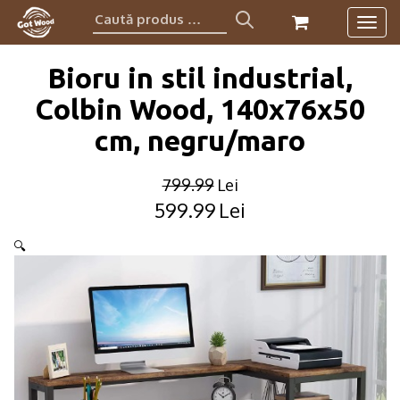
Caută
Togg
produs:
navig
Bioru in stil industrial,
Colbin Wood, 140x76x50
cm, negru/maro
799.99
Lei
599.99
Lei
Original
Current
price
price
🔍
was:
is:
799.99lei.
599.99lei.