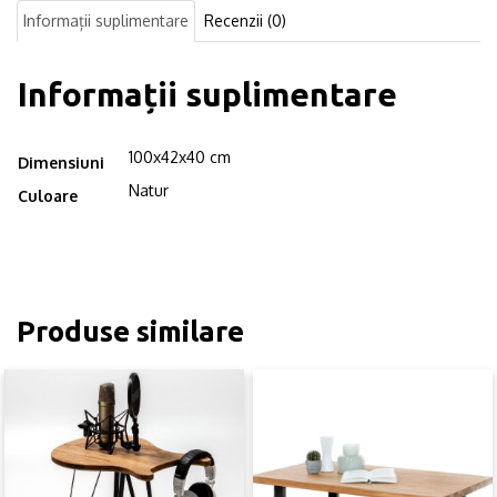
Wood,
Informații suplimentare
Recenzii (0)
100x42x40
cm,
nuc/negru
Informații suplimentare
100x42x40 cm
Dimensiuni
Natur
Culoare
Produse similare