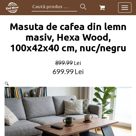
Caută
Togg
produs:
navig
Masuta de cafea din lemn
masiv, Hexa Wood,
100x42x40 cm, nuc/negru
899.99
Lei
699.99
Lei
Original
Current
price
price
🔍
was:
is:
899.99lei.
699.99lei.