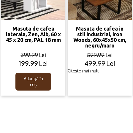
Masuta de cafea in
Masuta de cafea
stil industrial, Iron
laterala, Zen, Alb, 60 x
Woods, 60x45x50 cm,
45 x 20 cm, PAL 18 mm
negru/maro
599.99
Lei
399.99
Lei
499.99
Lei
199.99
Lei
Original
Current
Original
Current
price
price
price
price
Citește mai mult
was:
is:
was:
is:
Adaugă în
599.99lei.
499.99lei.
399.99lei.
199.99lei.
coș