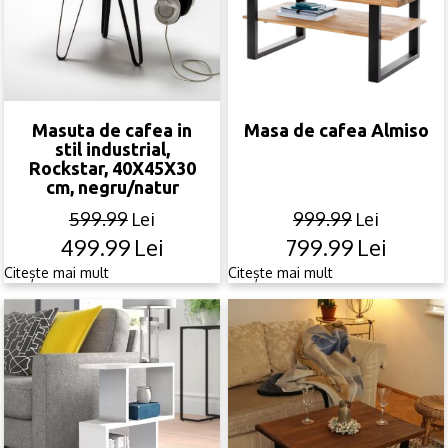
Masuta de cafea in
Masa de cafea Almiso
stil industrial,
Rockstar, 40X45X30
cm, negru/natur
599.99
Lei
999.99
Lei
499.99
Lei
799.99
Lei
Original
Current
Original
Current
price
price
price
price
Citește mai mult
Citește mai mult
was:
is:
was:
is:
599.99lei.
499.99lei.
999.99lei.
799.99lei.