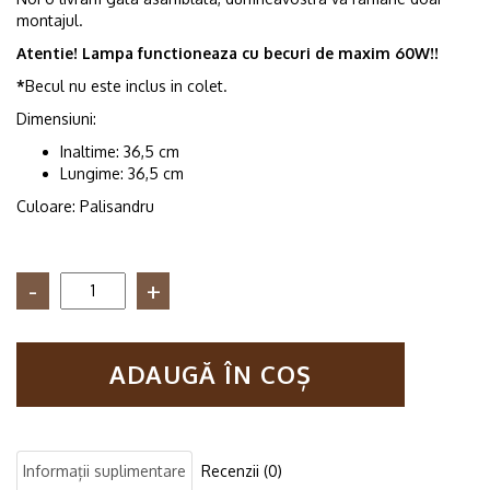
montajul.
Atentie! Lampa functioneaza cu becuri de maxim 60W!!
*
Becul nu este inclus in colet.
Dimensiuni:
Inaltime: 36,5 cm
Lungime: 36,5 cm
Culoare: Palisandru
Cantitate
Lampa
din
lemn
ADAUGĂ ÎN COȘ
Alaska
palisandru
Informații suplimentare
Recenzii (0)