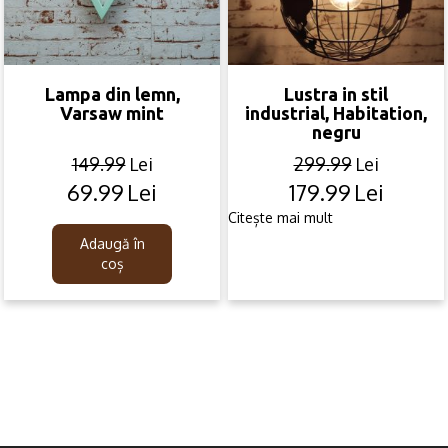
Lampa din lemn,
Lustra in stil
Varsaw mint
industrial, Habitation,
negru
149.99
Lei
299.99
Lei
69.99
Lei
179.99
Lei
Original
Current
Original
Current
price
price
price
price
Citește mai mult
was:
is:
was:
is:
Adaugă în
149.99lei.
69.99lei.
299.99lei.
179.99lei.
coș