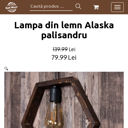
Caută
Togg
produs:
navig
Lampa din lemn Alaska
palisandru
139.99
Lei
79.99
Lei
Original
Current
price
price
🔍
was:
is:
139.99lei.
79.99lei.