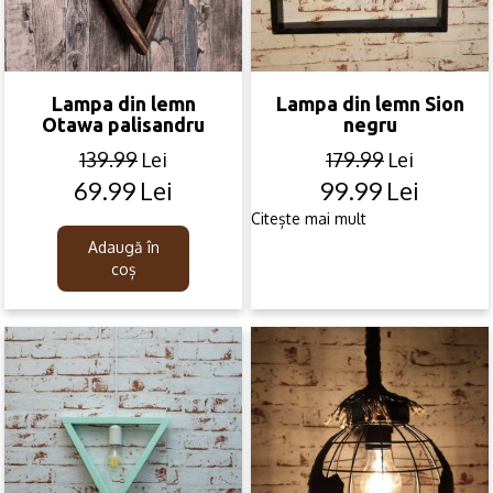
Lampa din lemn
Lampa din lemn Sion
Otawa palisandru
negru
139.99
Lei
179.99
Lei
69.99
Lei
99.99
Lei
Original
Current
Original
Current
price
price
price
price
Citește mai mult
was:
is:
was:
is:
Adaugă în
139.99lei.
69.99lei.
179.99lei.
99.99lei.
coș