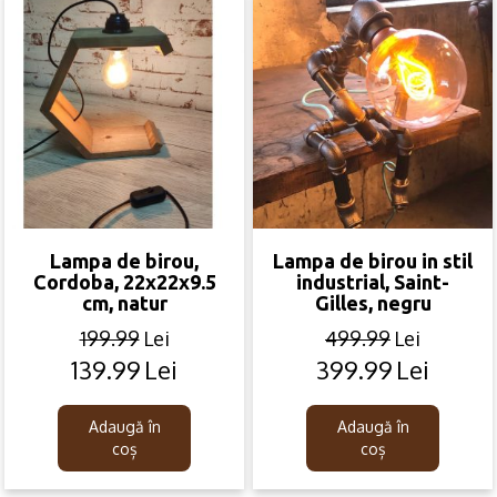
Lampa de birou,
Lampa de birou in stil
Cordoba, 22x22x9.5
industrial, Saint-
cm, natur
Gilles, negru
199.99
Lei
499.99
Lei
139.99
Lei
399.99
Lei
Original
Current
Original
Current
price
price
price
price
was:
is:
was:
is:
Adaugă în
Adaugă în
199.99lei.
139.99lei.
499.99lei.
399.99lei.
coș
coș