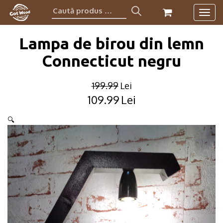
Caută
Togg
produs:
navig
Lampa de birou din lemn
Connecticut negru
199.99
Lei
109.99
Lei
Original
Current
price
price
🔍
was:
is:
199.99lei.
109.99lei.