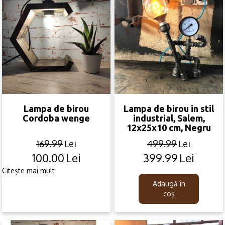
Lampa de birou
Lampa de birou in stil
Cordoba wenge
industrial, Salem,
12x25x10 cm, Negru
169.99
Lei
499.99
Lei
100.00
Lei
399.99
Lei
Original
Current
Original
Current
price
price
price
price
Citește mai mult
was:
is:
was:
is:
Adaugă în
169.99lei.
100.00lei.
499.99lei.
399.99lei.
coș