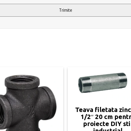
Teava filetata zin
1/2″ 20 cm pent
proiecte DIY sti
industrial