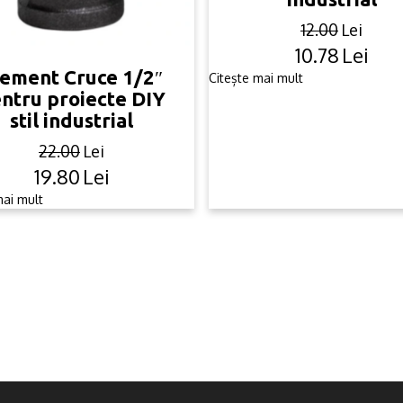
12.00
Lei
10.78
Lei
Original
Current
lement Cruce 1/2″
price
price
Citește mai mult
ntru proiecte DIY
was:
is:
stil industrial
12.00lei.
10.78lei.
22.00
Lei
19.80
Lei
Original
Current
price
price
mai mult
was:
is:
22.00lei.
19.80lei.