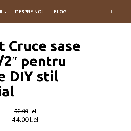
II
DESPRE NOI
BLOG
t Cruce sase
1/2″ pentru
e DIY stil
ial
50.00
Lei
44.00
Lei
Original
Current
price
price