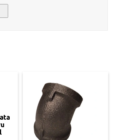
cata
ru
l