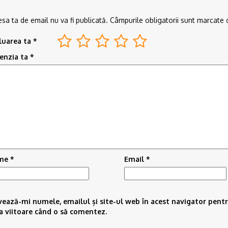
sa ta de email nu va fi publicată.
Câmpurile obligatorii sunt marcate
luarea ta
*
enzia ta
*
me
*
Email
*
vează-mi numele, emailul și site-ul web în acest navigator pent
a viitoare când o să comentez.