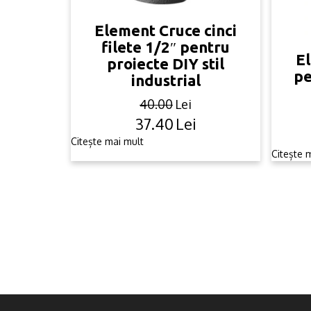
Element Cruce cinci
filete 1/2″ pentru
E
proiecte DIY stil
pe
industrial
40.00
Lei
37.40
Lei
Original
Current
price
price
Citește mai mult
Citește 
was:
is:
40.00lei.
37.40lei.