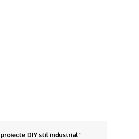
was:
is:
50.00lei.
44.00lei.
proiecte DIY stil industrial”