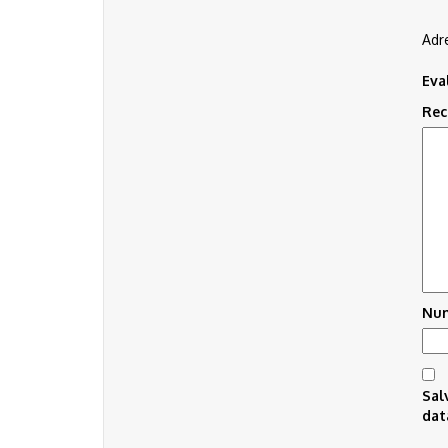
Adre
Eva
Rec
Nu
Sal
dat