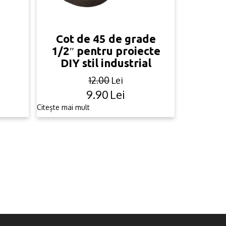
Cot de 45 de grade
1/2″ pentru proiecte
DIY stil industrial
12.00
Lei
9.90
Lei
Original
Current
price
price
Citește mai mult
was:
is:
12.00lei.
9.90lei.