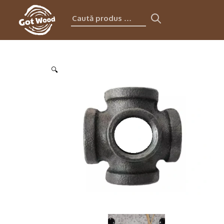
Caută
produs:
🔍