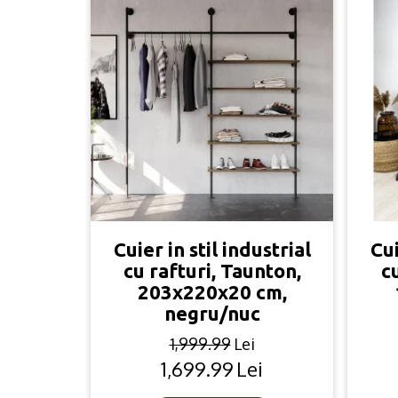
Cuier in stil industrial
Cui
cu rafturi, Taunton,
c
203x220x20 cm,
negru/nuc
1,999.99
Lei
1,699.99
Lei
Original
Current
price
price