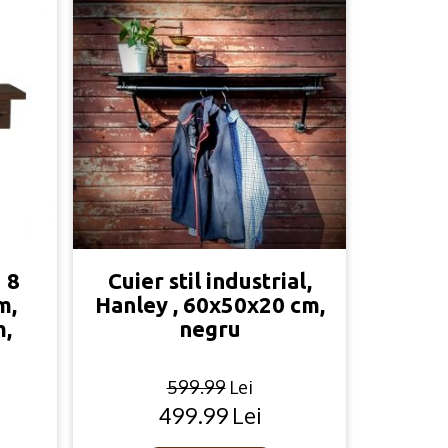
 8
Cuier stil industrial,
m,
Hanley , 60x50x20 cm,
m,
negru
599.99
Lei
499.99
Lei
Original
Current
price
price