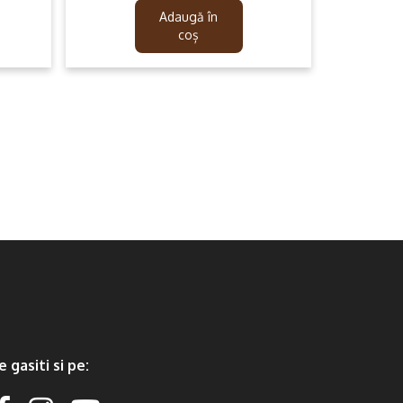
was:
is:
Adaugă în
599.99lei.
499.99lei.
coș
e gasiti si pe: