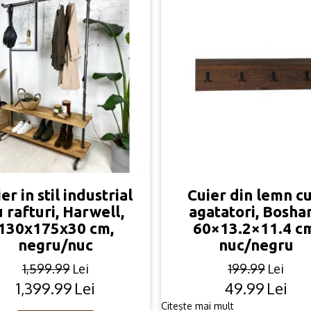
er in stil industrial
Cuier din lemn cu
u rafturi, Harwell,
agatatori, Bosha
130x175x30 cm,
60×13.2×11.4 c
negru/nuc
nuc/negru
1,599.99
Lei
199.99
Lei
1,399.99
Lei
49.99
Lei
Original
Current
Original
Current
price
price
price
price
Citește mai mult