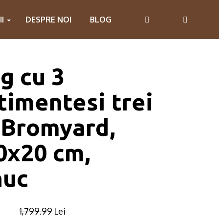
II
DESPRE NOI
BLOG
g cu 3
imentesi trei
, Bromyard,
0x20 cm,
nuc
1,799.99
Lei