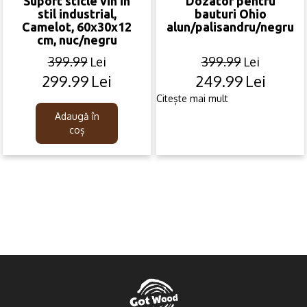
Suport sticle vin in
Dozator pentru
stil industrial,
bauturi Ohio
Camelot, 60x30x12
alun/palisandru/negru
cm, nuc/negru
399.99
Lei
399.99
Lei
299.99
Lei
249.99
Lei
Original
Current
Original
Current
price
price
price
price
Citește mai mult
was:
is:
was:
is:
Adaugă în
399.99lei.
299.99lei.
399.99lei.
249.99lei.
coș