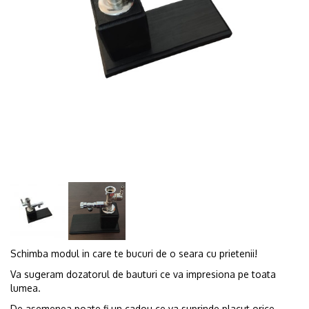
Schimba modul in care te bucuri de o seara cu prietenii!
Va sugeram dozatorul de bauturi ce va impresiona pe toata
lumea.
De asemenea poate fi un cadou ce va suprinde placut orice