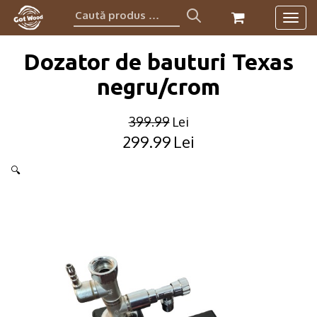
Caută
Togg
produs:
navig
Dozator de bauturi Texas
negru/crom
399.99
Lei
299.99
Lei
Original
Current
price
price
🔍
was:
is:
399.99lei.
299.99lei.