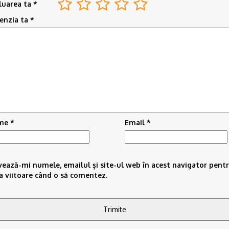
luarea ta
*
enzia ta
*
me
*
Email
*
vează-mi numele, emailul și site-ul web în acest navigator pent
a viitoare când o să comentez.