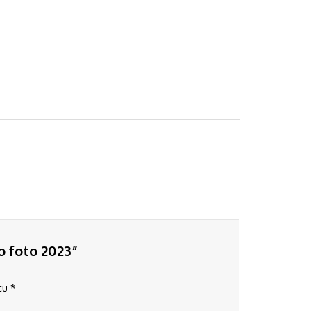
o foto 2023”
 cu
*