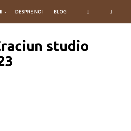
II
DESPRE NOI
BLOG
raciun studio
23