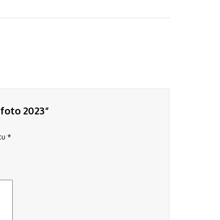
 foto 2023”
 cu
*