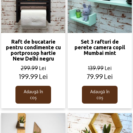
Raft de bucatarie
Set 3 rafturi de
pentru condimente cu
perete camera copil
portprosop hartie
Mumbai mint
New Delhi negru
299.99
Lei
139.99
Lei
199.99
Lei
79.99
Lei
Original
Current
Original
Current
price
price
price
price
was:
is:
was:
is:
Adaugă în
Adaugă în
299.99lei.
199.99lei.
139.99lei.
79.99lei.
coș
coș