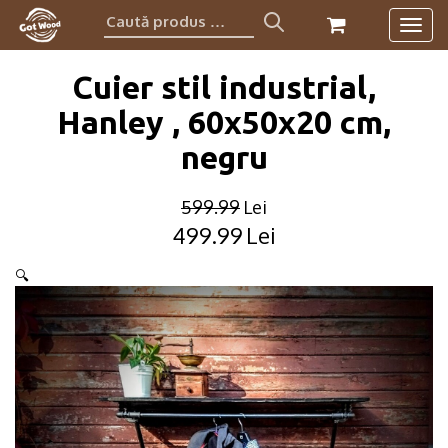
Caută
Togg
produs:
navig
Cuier stil industrial,
Hanley , 60x50x20 cm,
negru
599.99
Lei
499.99
Lei
Original
Current
price
price
🔍
was:
is:
599.99lei.
499.99lei.