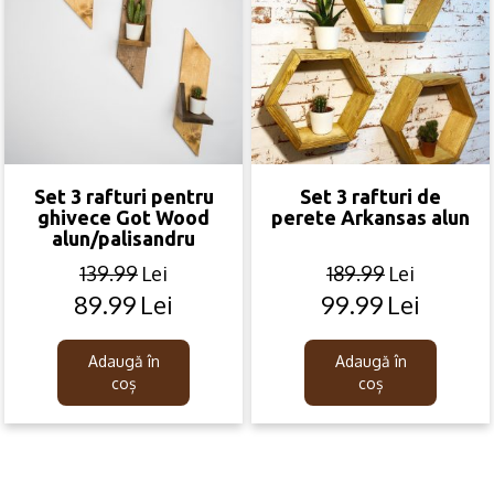
Set 3 rafturi pentru
Set 3 rafturi de
ghivece Got Wood
perete Arkansas alun
alun/palisandru
139.99
Lei
189.99
Lei
89.99
Lei
99.99
Lei
Original
Current
Original
Current
price
price
price
price
was:
is:
was:
is:
Adaugă în
Adaugă în
139.99lei.
89.99lei.
189.99lei.
99.99lei.
coș
coș