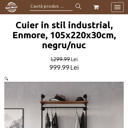
Caută
Togg
produs:
navig
Cuier in stil industrial,
Enmore, 105x220x30cm,
negru/nuc
1,299.99
Lei
999.99
Lei
Original
Current
price
price
🔍
was:
is:
1,299.99lei.
999.99lei.