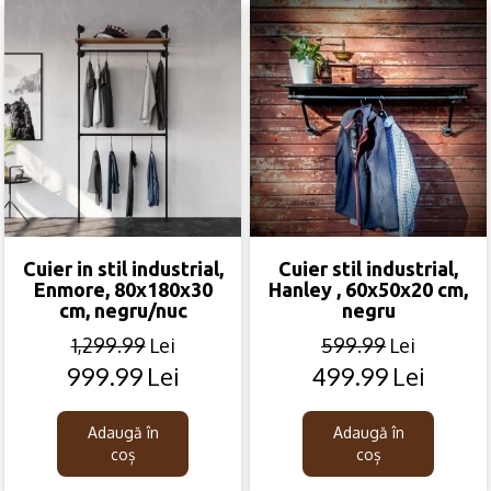
Cuier in stil industrial,
Cuier stil industrial,
Enmore, 80x180x30
Hanley , 60x50x20 cm,
cm, negru/nuc
negru
1,299.99
Lei
599.99
Lei
999.99
Lei
499.99
Lei
Original
Current
Original
Current
price
price
price
price
was:
is:
was:
is:
Adaugă în
Adaugă în
1,299.99lei.
999.99lei.
599.99lei.
499.99lei.
coș
coș