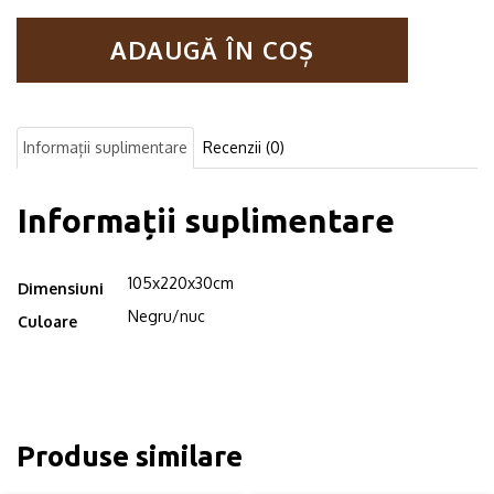
in
stil
ADAUGĂ ÎN COȘ
industrial,
Enmore,
105x220x30cm,
negru/nuc
Informații suplimentare
Recenzii (0)
Informații suplimentare
105x220x30cm
Dimensiuni
Negru/nuc
Culoare
Produse similare