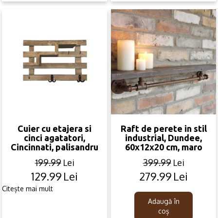
Cuier cu etajera si
Raft de perete in stil
cinci agatatori,
industrial, Dundee,
Cincinnati, palisandru
60x12x20 cm, maro
199.99
Lei
399.99
Lei
129.99
Lei
279.99
Lei
Original
Current
Original
Current
price
price
price
price
Citește mai mult
was:
is:
was:
is:
Adaugă în
199.99lei.
129.99lei.
399.99lei.
279.99lei.
coș