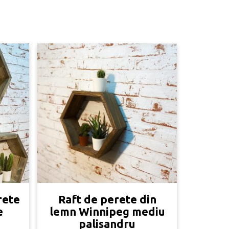
rete
Raft de perete din
e
lemn Winnipeg mediu
palisandru