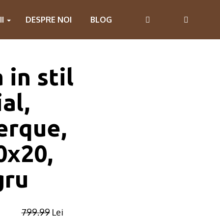
II
DESPRE NOI
BLOG
in stil
al,
erque,
0x20,
gru
799.99
Lei