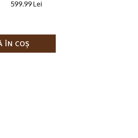
599.99
Lei
Original
Current
price
price
was:
is:
799.99lei.
599.99lei.
 ÎN COȘ