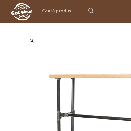
Caută
produs:
🔍