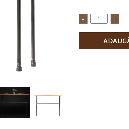
Cantitate
Consola
in
stil
ADAUGĂ
industrial,
Albuquerque,
120x110x20,
nuc/negru