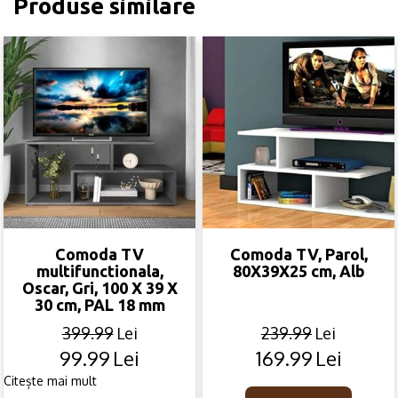
Produse similare
Comoda TV
Comoda TV, Parol,
multifunctionala,
80X39X25 cm, Alb
Oscar, Gri, 100 X 39 X
30 cm, PAL 18 mm
399.99
Lei
239.99
Lei
99.99
Lei
169.99
Lei
Original
Current
Original
Current
price
price
price
price
Citește mai mult