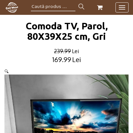
Caută
Togg
produs:
navig
Comoda TV, Parol,
80X39X25 cm, Gri
239.99
Lei
169.99
Lei
Original
Current
price
price
🔍
was:
is:
239.99lei.
169.99lei.