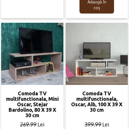
was:
is:
was:
is:
Adaugă în
399.99lei.
99.99lei.
239.99lei.
169.99lei.
coș
Comoda TV
Comoda TV
multifunctionala, Mini
multifunctionala,
Oscar, Stejar
Oscar, Alb, 100 X 39 X
Bardolino, 80 X 39 X
30 cm
30 cm
269.99
Lei
399.99
Lei