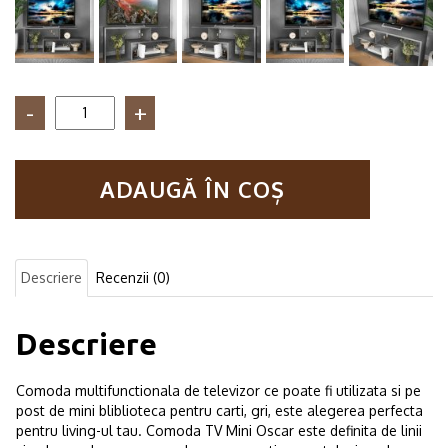
Cantitate
Comoda
TV
multifunctionala,
ADAUGĂ ÎN COȘ
Mini
Oscar,
Gri,
80
X
Descriere
Recenzii (0)
39
X
30
Descriere
cm
Comoda multifunctionala de televizor ce poate fi utilizata si pe
post de mini bliblioteca pentru carti, gri, este alegerea perfecta
pentru living-ul tau. Comoda TV Mini Oscar este definita de linii