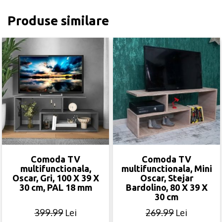
Produse similare
Comoda TV
Comoda TV
multifunctionala,
multifunctionala, Mini
Oscar, Gri, 100 X 39 X
Oscar, Stejar
30 cm, PAL 18 mm
Bardolino, 80 X 39 X
30 cm
399.99
Lei
269.99
Lei