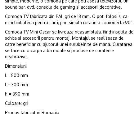
simple, moderne, o comoda pe care poti aseza televizorul, un
sound bar, dvd, consola de gaming si accesorii decorative.
Comoda TV fabricata din PAL gri de 18 mm. O poti folosi si ca
mini biblioteca pentru carti, prin simpla rotatie a comodei la 90°.
Comoda TV Mini Oscar se livreaza neasamblata, fiind insotita de
schita si accesorii pentru montaj. Montajul se realizeaza de
catre beneficiar cu ajutorul unei surubelnite de mana. Curatarea
se face cu o carpa alba moale si produse de curatenie
neabrazive.
Dimensiuni:
L= 800 mm
l = 300 mm
h = 390 mm
Culoare: gri
Produs fabricat in Romania