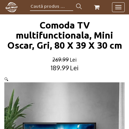
Caută
Togg
produs:
navig
Comoda TV
multifunctionala, Mini
Oscar, Gri, 80 X 39 X 30 cm
269.99
Lei
189.99
Lei
Original
Current
price
price
🔍
was:
is:
269.99lei.
189.99lei.