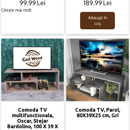
99.99
Lei
189.99
Lei
Original
Current
Original
Current
price
price
price
price
Citește mai mult
was:
is:
was:
is:
Adaugă în
399.99lei.
99.99lei.
269.99lei.
189.99lei.
coș
Comoda TV
Comoda TV, Parol,
multifunctionala,
80X39X25 cm, Gri
Oscar, Stejar
Bardolino, 100 X 39 X