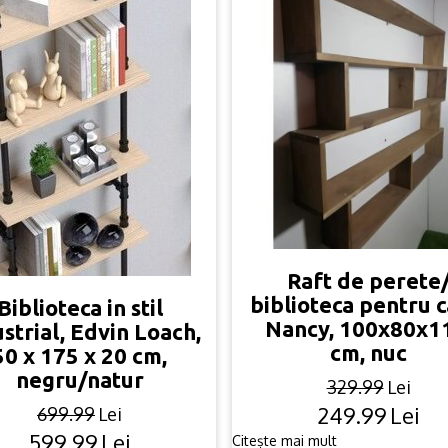
Raft de perete
biblioteca pentru ca
Biblioteca in stil
Nancy, 100x80x1
strial, Edvin Loach,
cm, nuc
50 x 175 x 20 cm,
negru/natur
329.99
Lei
249.99
Lei
Original
Current
699.99
Lei
price
price
599.99
Lei
Original
Current
Citește mai mult