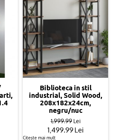
/
Biblioteca in stil
rti,
industrial, Solid Wood,
1.4
208x182x24cm,
negru/nuc
1,999.99
Lei
1,499.99
Lei
Original
Current
price
price
Citește mai mult