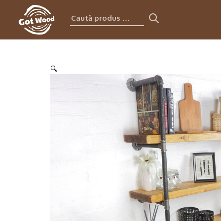
Caută
produs:
🔍