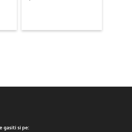
was:
is:
.
1,999.99lei.
1,499.99lei.
e gasiti si pe: