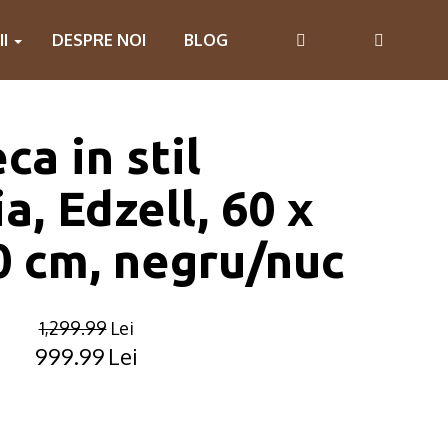
II
DESPRE NOI
BLOG
ca in stil
a, Edzell, 60 x
0 cm, negru/nuc
1,299.99
Lei
999.99
Lei
Original
Current
price
price
was:
is:
1,299.99lei.
999.99lei.