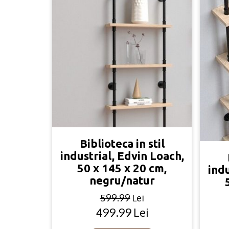
Biblioteca in stil
industrial, Edvin Loach,
50 x 145 x 20 cm,
indu
negru/natur
599.99
Lei
499.99
Lei
Original
Current
price
price