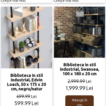
Citește mai mult
Citește mai mult
was:
is:
was:
is:
329.99lei.
249.99lei.
1,299.99lei.
889.99lei.
Biblioteca in stil
industrial, Swansea,
100 x 180 x 20 cm
Biblioteca in stil
industrial, Edvin
2,999.99
Lei
Loach, 50 x 175 x 20
1,999.99
Lei
Original
Current
cm, negru/natur
price
price
699.99
Lei
was:
is:
Adaugă în
599.99
Lei
Original
Current
2,999.99lei.
1,999.99lei.
coș