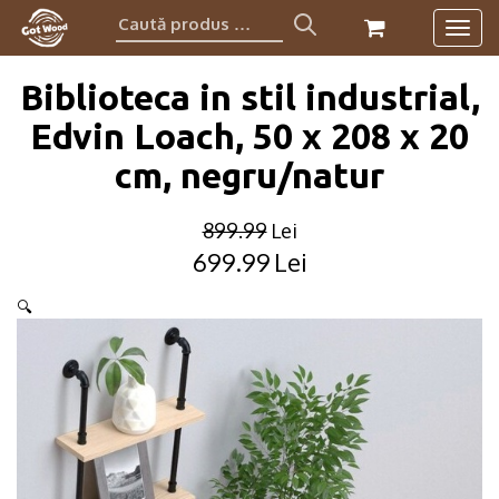
Caută
Togg
produs:
navig
Biblioteca in stil industrial,
Edvin Loach, 50 x 208 x 20
cm, negru/natur
899.99
Lei
699.99
Lei
Original
Current
price
price
🔍
was:
is:
899.99lei.
699.99lei.