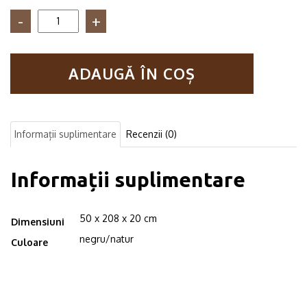
Cantitate
Biblioteca
in
stil
ADAUGĂ ÎN COȘ
industrial,
Edvin
Loach,
50
x
Informații suplimentare
Recenzii (0)
208
x
20
Informații suplimentare
cm,
negru/natur
50 x 208 x 20 cm
Dimensiuni
negru/natur
Culoare