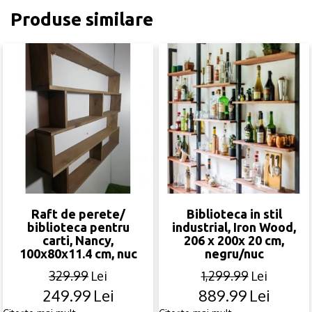
Produse similare
Raft de perete/
Biblioteca in stil
biblioteca pentru
industrial, Iron Wood,
carti, Nancy,
206 x 200x 20 cm,
100x80x11.4 cm, nuc
negru/nuc
329.99
Lei
1,299.99
Lei
249.99
Lei
889.99
Lei
Original
Current
Original
Current
price
price
price
price