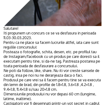
Salutare!
Iti propunem un concurs ce se va desfasura in perioada
11.03-30.03.2023.
Pentru ca ne place sa facem lucrurile altfel, iata care sunt
regulile concursului:
Posteaza o fotografie, schita, desen, etc. pe profilul tau
de Instagram/facebook cu un produs pe care doresti sa il
executam pentru tine, si da-ne tag. Pastreaza postarea pe
toata perioada de desfasurare a concursului.
Ne poti da follow, like, share. Nu iti vor creste sansele de
castig, insa pe noi nu ne deranjeaza daca o faci.
Produsul pe care vrei sa il facem pentru tine se va executa
din lemn de brad, din profile de 1.8×1.8, 3.6×1.8 ,4.2×1.8 ,
9.4×1.8, 11.4×1.8 si/sau 20×1.8 cm.
Dimensiunile produsului nu vor depasi 60 cm (lungime,
latime, inaltime).
Castigatorii vor fi desemnati printr-un vot secret in cadrul