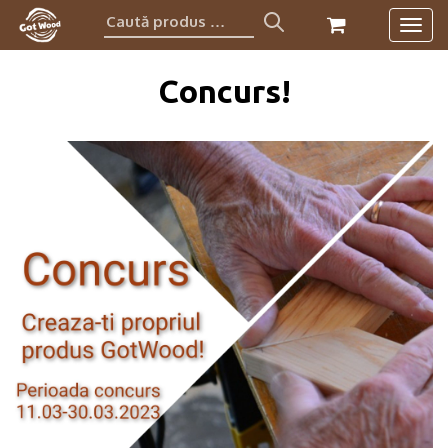
Caută
Togg
produs:
navig
Concurs!