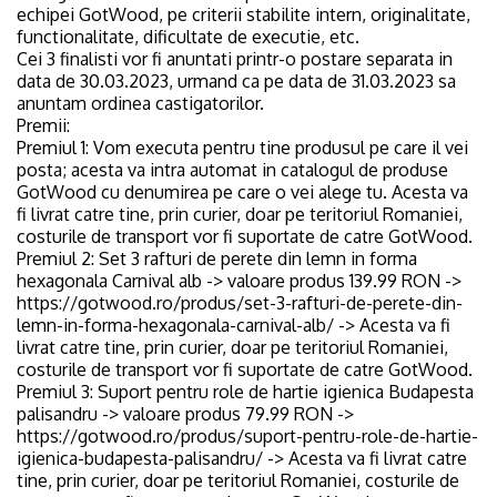
echipei GotWood, pe criterii stabilite intern, originalitate,
functionalitate, dificultate de executie, etc.
Cei 3 finalisti vor fi anuntati printr-o postare separata in
data de 30.03.2023, urmand ca pe data de 31.03.2023 sa
anuntam ordinea castigatorilor.
Premii:
Premiul 1: Vom executa pentru tine produsul pe care il vei
posta; acesta va intra automat in catalogul de produse
GotWood cu denumirea pe care o vei alege tu. Acesta va
fi livrat catre tine, prin curier, doar pe teritoriul Romaniei,
costurile de transport vor fi suportate de catre GotWood.
Premiul 2: Set 3 rafturi de perete din lemn in forma
hexagonala Carnival alb -> valoare produs 139.99 RON ->
https://gotwood.ro/produs/set-3-rafturi-de-perete-din-
lemn-in-forma-hexagonala-carnival-alb/ -> Acesta va fi
livrat catre tine, prin curier, doar pe teritoriul Romaniei,
costurile de transport vor fi suportate de catre GotWood.
Premiul 3: Suport pentru role de hartie igienica Budapesta
palisandru -> valoare produs 79.99 RON ->
https://gotwood.ro/produs/suport-pentru-role-de-hartie-
igienica-budapesta-palisandru/ -> Acesta va fi livrat catre
tine, prin curier, doar pe teritoriul Romaniei, costurile de