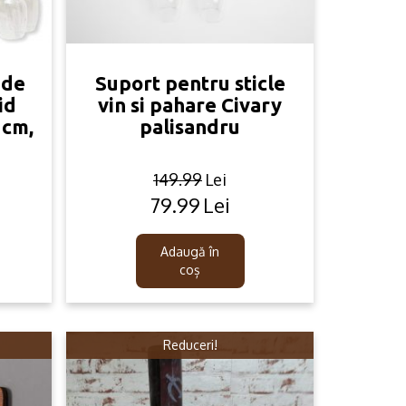
 de
Suport pentru sticle
id
vin si pahare Civary
 cm,
palisandru
149.99
Lei
79.99
Lei
Original
Current
price
price
was:
is:
Adaugă în
.
149.99lei.
79.99lei.
coș
Reduceri!