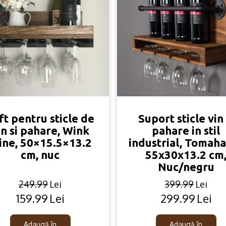
ft pentru sticle de
Suport sticle vin 
in si pahare, Wink
pahare in stil
ne, 50×15.5×13.2
industrial, Tomah
cm, nuc
55x30x13.2 cm
Nuc/negru
249.99
Lei
399.99
Lei
159.99
Lei
299.99
Lei
Original
Current
Original
Current
price
price
price
price
was:
is:
was:
is:
Adaugă în
Adaugă în