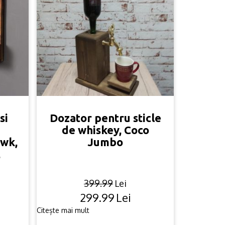
si
Dozator pentru sticle
de whiskey, Coco
awk,
Jumbo
,
399.99
Lei
299.99
Lei
Original
Current
price
price
Citește mai mult
was:
is: