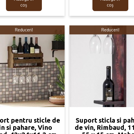
249.99lei.
159.99lei.
399.99lei
299.99lei
coș
coș
Reduceri!
Reduceri!
ort pentru sticle de
Suport sticla si pa
in si pahare, Vino
de vin, Rimbaud, 11