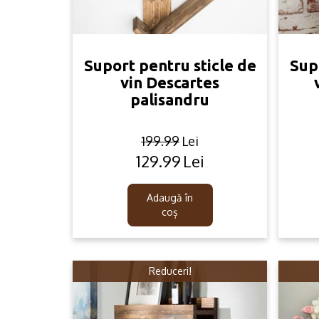
Suport pentru sticle de
Sup
vin Descartes
palisandru
199.99
Lei
129.99
Lei
Original
Current
price
price
was:
is:
Adaugă în
199.99lei.
129.99lei.
coș
Reduceri!