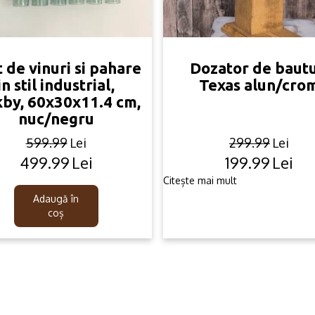
 de vinuri si pahare
Dozator de bautu
in stil industrial,
Texas alun/cro
kby, 60x30x11.4 cm,
nuc/negru
599.99
Lei
299.99
Lei
499.99
Lei
199.99
Lei
Original
Current
Original
Current
price
price
price
price
Citește mai mult
was:
is:
was:
is:
Adaugă în
599.99lei.
499.99lei.
299.99lei
199.99lei.
coș