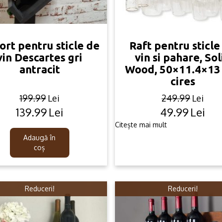
ort pentru sticle de
Raft pentru sticle
vin Descartes gri
vin si pahare, Sol
antracit
Wood, 50×11.4×13
cires
199.99
Lei
249.99
Lei
139.99
Lei
49.99
Lei
Original
Current
Original
Current
price
price
price
price
Citește mai mult
was:
is:
was:
is:
Adaugă în
199.99lei.
139.99lei.
249.99lei
49.99lei.
coș
Reduceri!
Reduceri!