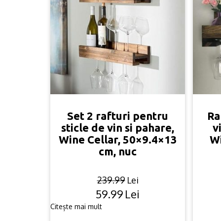
Set 2 rafturi pentru
Ra
sticle de vin si pahare,
v
Wine Cellar, 50×9.4×13
Wi
cm, nuc
239.99
Lei
59.99
Lei
Original
Current
price
price
Citește mai mult
was:
is: