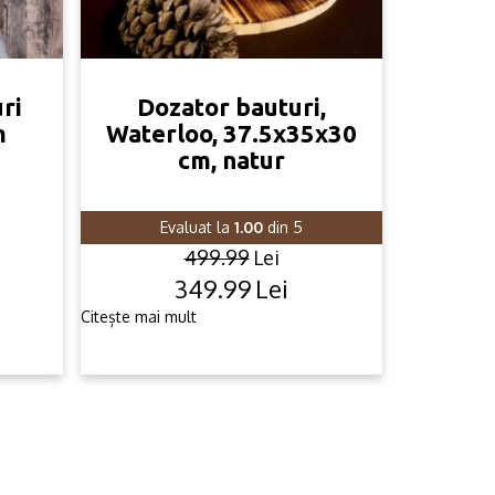
ri
Dozator bauturi,
m
Waterloo, 37.5x35x30
cm, natur
Evaluat la
1.00
din 5
499.99
Lei
349.99
Lei
Original
Current
price
price
Citește mai mult
.
was:
is:
499.99lei.
349.99lei.