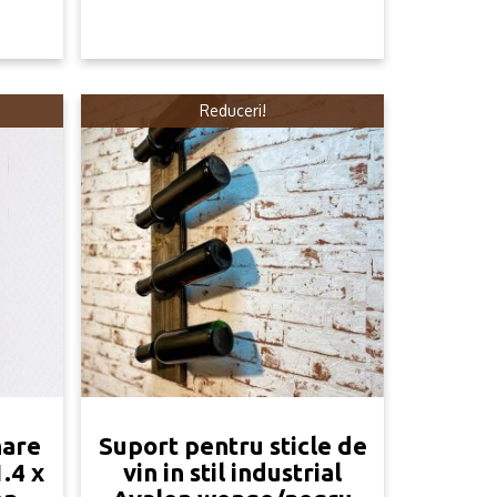
.
.
399.99lei.
299.99lei.
Reduceri!
hare
Suport pentru sticle de
.4 x
vin in stil industrial