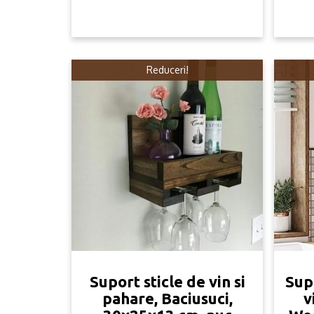
239.99lei.
59.99lei.
Reduceri!
Suport sticle de vin si
Sup
pahare, Baciusuci,
v