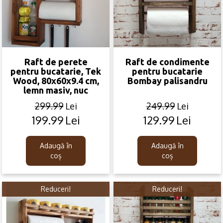
Raft de perete
Raft de condimente
pentru bucatarie, Tek
pentru bucatarie
Wood, 80x60x9.4 cm,
Bombay palisandru
lemn masiv, nuc
299.99
Lei
249.99
Lei
199.99
Lei
129.99
Lei
Original
Current
Original
Current
price
price
price
price
was:
is:
was:
is:
Adaugă în
Adaugă în
299.99lei.
199.99lei.
249.99lei.
129.99lei.
coș
coș
Reduceri!
Reduceri!