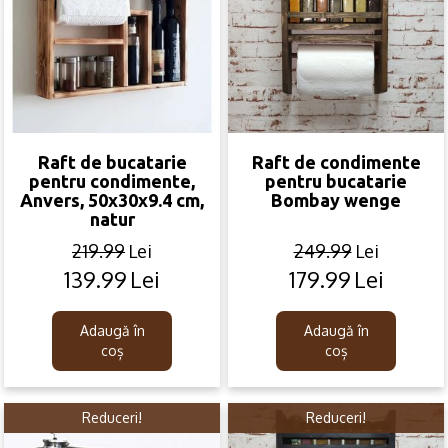
Raft de bucatarie
Raft de condimente
pentru condimente,
pentru bucatarie
Anvers, 50x30x9.4 cm,
Bombay wenge
natur
219.99
Lei
249.99
Lei
139.99
Lei
179.99
Lei
Original
Current
Original
Current
price
price
price
price
was:
is:
was:
is:
Adaugă în
Adaugă în
219.99lei.
139.99lei.
249.99lei.
179.99lei.
coș
coș
Reduceri!
Reduceri!