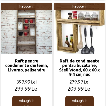
Reduceri!
Reduceri!
Raft pentru
Raft de condimente
condimente din lemn,
pentru bucatarie,
Livorno, palisandru
Steli Wood, 60 x 60 x
9.4 cm, nuc
399.99
Lei
279.99
Lei
299.99
Lei
209.99
Lei
Original
Current
Original
Current
price
price
price
price
was:
is:
was:
is:
Adaugă în
Adaugă în
399.99lei.
299.99lei.
279.99lei.
209.99lei.
coș
coș