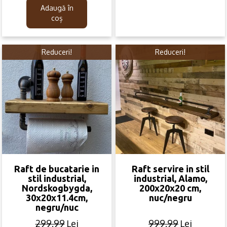
was:
is:
was:
is:
Adaugă în
209.99lei.
89.99lei.
299.99lei.
188.99lei.
coș
Reduceri!
Reduceri!
Raft de bucatarie in
Raft servire in stil
stil industrial,
industrial, Alamo,
Nordskogbygda,
200x20x20 cm,
30x20x11.4cm,
nuc/negru
negru/nuc
299.99
Lei
999.99
Lei