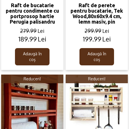
Raft de bucatarie
Raft de perete
pentru condimente cu
pentru bucatarie, Tek
portprosop hartie
Wood,80x60x9.4 cm,
Perugia palisandru
lemn masiv, pin
279.99
Lei
299.99
Lei
189.99
Lei
199.99
Lei
Original
Current
Original
Current
price
price
price
price
was:
is:
was:
is:
Adaugă în
Adaugă în
279.99lei.
189.99lei.
299.99lei.
199.99lei.
coș
coș
Reduceri!
Reduceri!