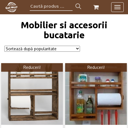
Caută
Togg
produs:
navig
Mobilier si accesorii
bucatarie
Reduceri!
Reduceri!