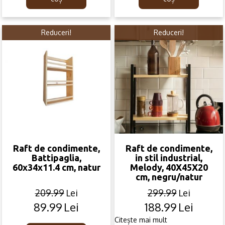
Reduceri!
Reduceri!
Raft de condimente,
Raft de condimente,
Battipaglia,
in stil industrial,
60x34x11.4 cm, natur
Melody, 40X45X20
cm, negru/natur
209.99
Lei
299.99
Lei
89.99
Lei
188.99
Lei
Original
Current
Original
Current
price
price
price
price
Citește mai mult