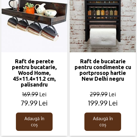
Raft de perete
Raft de bucatarie
pentru bucatarie,
pentru condimente cu
Wood Home,
portprosop hartie
45×11.4×11.2 cm,
New Delhi negru
palisandru
169.99
Lei
299.99
Lei
79.99
Lei
199.99
Lei
Original
Current
Original
Current
price
price
price
price
was:
is:
was:
is:
Adaugă în
Adaugă în
169.99lei.
79.99lei.
299.99lei.
199.99lei.
coș
coș