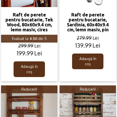
Raft de perete
Raft de perete
pentru bucatarie, Tek
pentru bucatarie,
Wood, 80x60x9.4 cm,
Sardinia, 60x40x9.4
lemn masiv, cires
cm, lemn masiv, pin
279.99
Lei
Evaluat la
4.50
din 5
139.99
Lei
Original
Current
299.99
Lei
price
price
199.99
Lei
Original
Current
was:
is:
price
price
Adaugă în
279.99lei.
139.99lei.
coș
was:
is:
Adaugă în
299.99lei.
199.99lei.
coș
Reduceri!
Reduceri!