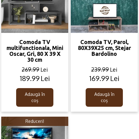
Comoda TV
Comoda TV, Parol,
multifunctionala, Mini
80X39X25 cm, Stejar
Oscar, Gri, 80 X 39 X
Bardolino
30 cm
269.99
Lei
239.99
Lei
189.99
Lei
169.99
Lei
Original
Current
Original
Current
price
price
price
price
was:
is:
was:
is:
Adaugă în
Adaugă în
269.99lei.
189.99lei.
239.99lei.
169.99lei.
coș
coș
Reduceri!