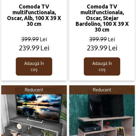
Comoda TV
Comoda TV
multifunctionala,
multifunctionala,
Oscar, Alb, 100 X 39 X
Oscar, Stejar
30 cm
Bardolino, 100 X 39 X
30 cm
399.99
Lei
399.99
Lei
239.99
Lei
239.99
Lei
Original
Current
Original
Current
price
price
price
price
was:
is:
was:
is:
Adaugă în
Adaugă în
399.99lei.
239.99lei.
399.99lei.
239.99lei.
coș
coș
Reduceri!
Reduceri!