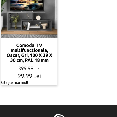
Comoda TV
multifunctionala,
Oscar, Gri, 100 X 39 X
30 cm, PAL 18 mm
399.99
Lei
99.99
Lei
Original
Current
price
price
Citește mai mult
was:
is:
399.99lei.
99.99lei.