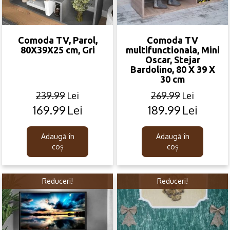
Comoda TV, Parol,
Comoda TV
80X39X25 cm, Gri
multifunctionala, Mini
Oscar, Stejar
Bardolino, 80 X 39 X
30 cm
239.99
Lei
269.99
Lei
169.99
Lei
189.99
Lei
Original
Current
Original
Current
price
price
price
price
was:
is:
was:
is:
Adaugă în
Adaugă în
239.99lei.
169.99lei.
269.99lei.
189.99lei.
coș
coș
Reduceri!
Reduceri!