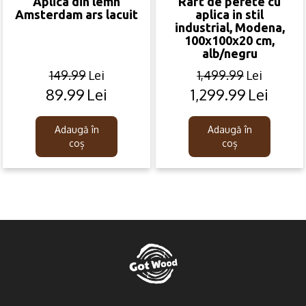
Aplica din lemn
Raft de perete cu
Amsterdam ars lacuit
aplica in stil
industrial, Modena,
100x100x20 cm,
alb/negru
149.99
Lei
1,499.99
Lei
89.99
Lei
1,299.99
Lei
Original
Current
Original
Current
price
price
price
price
was:
is:
was:
is:
Adaugă în
Adaugă în
149.99lei.
89.99lei.
1,499.99lei.
1,299.99lei.
coș
coș