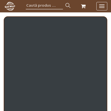
Caută
Togg
produs:
navig